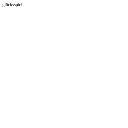
glücksspiel