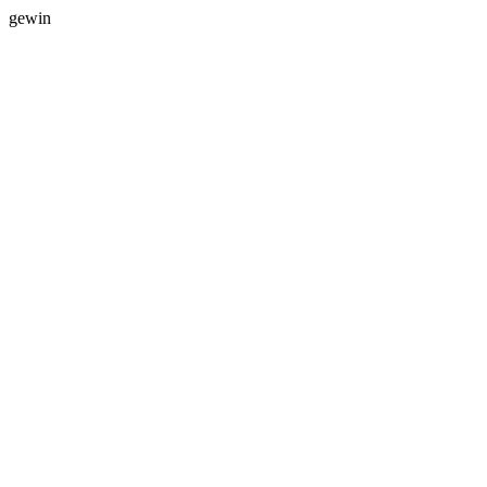
gewin