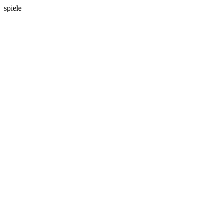
spiele