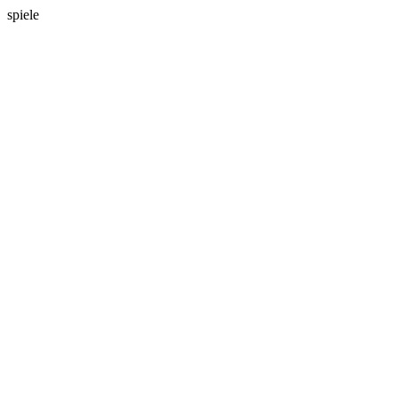
spiele